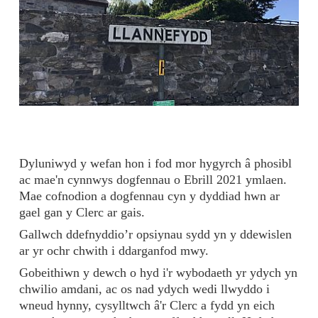
Dyluniwyd y wefan hon i fod mor hygyrch â phosibl
ac mae'n cynnwys dogfennau o Ebrill 2021 ymlaen.
Mae cofnodion a dogfennau cyn y dyddiad hwn ar
gael gan y Clerc ar gais.
Gallwch ddefnyddio’r opsiynau sydd yn y ddewislen
ar yr ochr chwith i ddarganfod mwy.
Gobeithiwn y dewch o hyd i'r wybodaeth yr ydych yn
chwilio amdani, ac os nad ydych wedi llwyddo i
wneud hynny, cysylltwch â'r Clerc a fydd yn eich