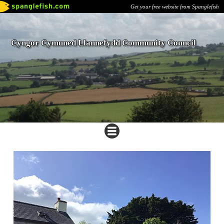
Get your free website from Spanglefish
Cyngor Cymuned Llannefydd Community Council