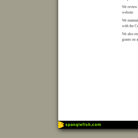
We review 
website.
We maintai
with the Co
We also en
grants on a