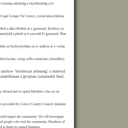
Aelodau etholedig a chyfetholedig sy'n
erir gan Gyngor Sir Conwy, cynnal amwynderau
leol a allai effeithio ar y gymuned. Byddwn yn
lannefydd a phobl sy'n ymweld â'r gymuned. Mae
us ar hysbysfyrddau yn yr ardal ac ar y wefan
chesi bysiau, cerrig coffa a meinciau cyhoeddus)
r unrhyw ‘brosiectau arbennig’ a nodwyd
ymdeithasau a grwpiau cymunedol lleol.
 by elected and co-opted Members who act on
rvices provided by Conwy County Council, maintain
could impact the community. We will investigate
 and people who visit the community. Members of
 to listen to council business.