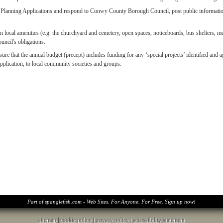
Planning Applications and respond to Conwy County Borough Council, post public information 
n local amenities (e.g. the churchyard and cemetery, open spaces, noticeboards, bus shelters, 
uncil's obligations.
sure that the annual budget (precept) includes funding for any ‘special projects’ identified a
pplication, to local community societies and groups.
Part of spanglefish.com - Web Sites. For Anyone. For Free. Sign up now!
sitemap
|
cookie policy
|
privacy policy |
accessibility statement