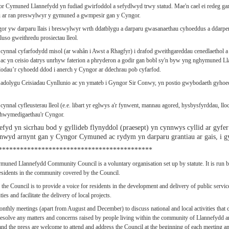
 Cymuned Llannefydd yn fudiad gwirfoddol a sefydlwyd trwy statud. Mae'n cael ei redeg gan 
 ar ran preswylwyr y gymuned a gwmpesir gan y Cyngor.
or yw darparu llais i breswylwyr wrth ddatblygu a darparu gwasanaethau cyhoeddus a ddarp
luso gweithredu prosiectau lleol.
ynnal cyfarfodydd misol (ar wahân i Awst a Rhagfyr) i drafod gweithgareddau cenedlaethol a l
ac yn ceisio datrys unrhyw faterion a phryderon a godir gan bobl sy'n byw yng nghymuned L
elodau’r cyhoedd ddod i anerch y Cyngor ar ddechrau pob cyfarfod.
dolygu Ceisiadau Cynllunio ac yn ymateb i Gyngor Sir Conwy, yn postio gwybodaeth gyhoedd
ynnal cyfleusterau lleol (e.e. libart yr eglwys a'r fynwent, mannau agored, hysbysfyrddau, llo
rhwymedigaethau'r Cyngor.
fyd yn sicrhau bod y gyllideb flynyddol (praesept) yn cynnwys cyllid ar gyfe
unwyd arnynt gan y Cyngor Cymuned ac rydym yn darparu grantiau ar gais, i g
*******************************************
uned Llannefydd Community Council is a voluntary organisation set up by statute. It is run
residents in the community covered by the Council.
f the Council is to provide a voice for residents in the development and delivery of public se
ties and facilitate the delivery of local projects.
nthly meetings (apart from August and December) to discuss national and local activities that 
 resolve any matters and concerns raised by people living within the community of Llannefydd
and the press are welcome to attend and address the Council at the beginning of each meeting and