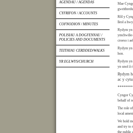
AGENDAU / AGENDAS
Mae Cyngor
gweithredu
CYFRIFON / ACCOUNTS
Rôl y Cyng
lleol a hwy
COFNODION / MINUTES
Rydym yn c
POLISIAU A DOGFENNAU /
ymchwilio 
POLICIES AND DOCUMENTS
croeso i a
Rydym yn a
TEITHIAU CERDDED/WALKS
hon.
Rydym yn c
YR EGLWYS/CHURCH
yn unol â 
Rydym he
ac y cyt
*******
Cyngor Cym
behalf of 
The role o
local ameni
We hold mo
and try to
the public 