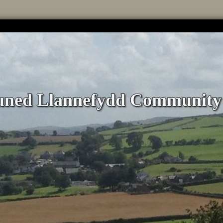
ned Llannefydd Community 