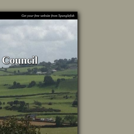
Get your free website from Spanglefish
Council